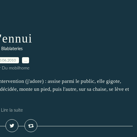
'ennui
Blablateries
0.06.2010
…
r Du mobilhome
rvention (j'adore) : assise parmi le public, elle gigote,
écidée, monte un pied, puis l'autre, sur sa chaise, se lève et
Lire la suite