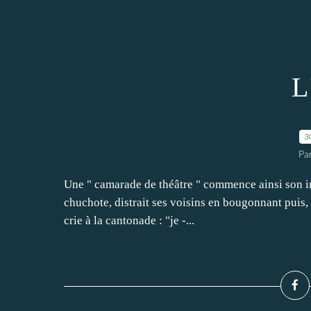
L
3
Pa
Une " camarade de théâtre " commence ainsi son inte
chuchote, distrait ses voisins en bougonnant puis, d
crie à la cantonade : "je -...