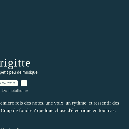
rigitte
 petit peu de musique
9.06.2010
…
r Du mobilhome
remière fois des notes, une voix, un rythme, et ressentir des
p, Coup de foudre ? quelque chose d'électrique en tout cas,