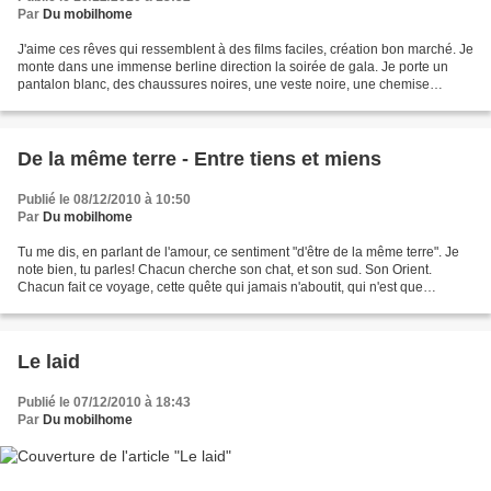
Par
Du mobilhome
J'aime ces rêves qui ressemblent à des films faciles, création bon marché. Je
monte dans une immense berline direction la soirée de gala. Je porte un
pantalon blanc, des chaussures noires, une veste noire, une chemise
blanche à laquelle j'essaie de nouer...
De la même terre - Entre tiens et miens
Publié le 08/12/2010 à 10:50
Par
Du mobilhome
Tu me dis, en parlant de l'amour, ce sentiment "d'être de la même terre". Je
note bien, tu parles! Chacun cherche son chat, et son sud. Son Orient.
Chacun fait ce voyage, cette quête qui jamais n'aboutit, qui n'est que
comblée puis à réinventer après...
Le laid
Publié le 07/12/2010 à 18:43
Par
Du mobilhome