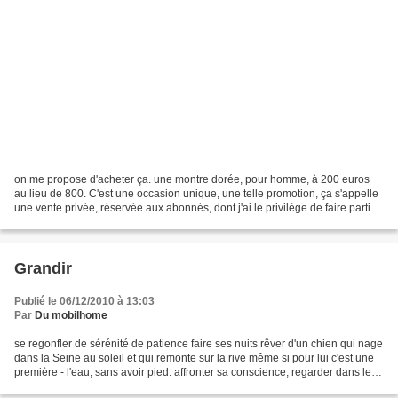
on me propose d'acheter ça. une montre dorée, pour homme, à 200 euros
au lieu de 800. C'est une occasion unique, une telle promotion, ça s'appelle
une vente privée, réservée aux abonnés, dont j'ai le privilège de faire partie.
Mais voilà : quand je vois...
Grandir
Publié le 06/12/2010 à 13:03
Par
Du mobilhome
se regonfler de sérénité de patience faire ses nuits rêver d'un chien qui nage
dans la Seine au soleil et qui remonte sur la rive même si pour lui c'est une
première - l'eau, sans avoir pied. affronter sa conscience, regarder dans les
yeux, se regarder...