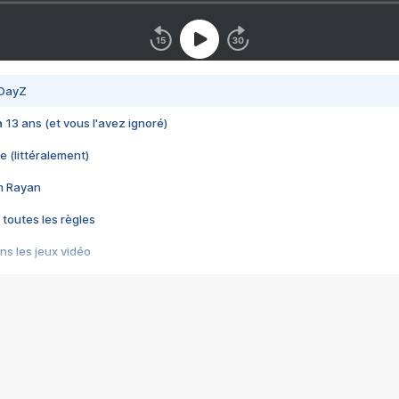
 DayZ
 a 13 ans (et vous l'avez ignoré)
e (littéralement)
im Rayan
 toutes les règles
s les jeux vidéo
us choquant de Rockstar ? - Le scandale BULLY
e plus moche de Steam
du RÊVE tourne au CAUCHEMAR
pendant 8 heures