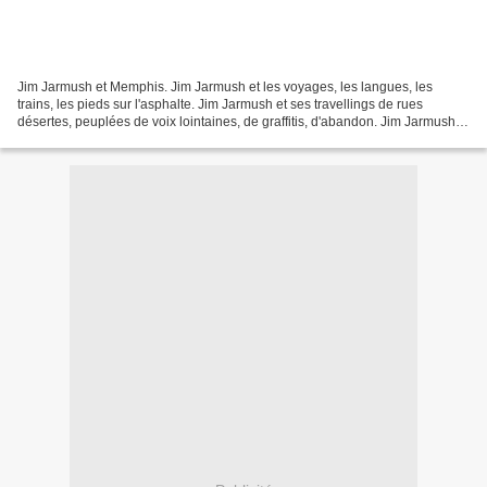
Jim Jarmush et Memphis. Jim Jarmush et les voyages, les langues, les
trains, les pieds sur l'asphalte. Jim Jarmush et ses travellings de rues
désertes, peuplées de voix lointaines, de graffitis, d'abandon. Jim Jarmush et
le décalage. Jim Jarmush et le...