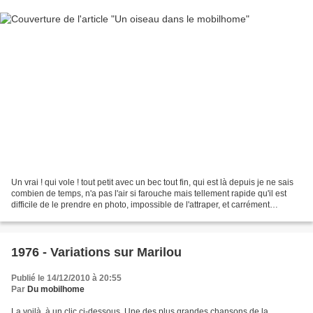
Un vrai ! qui vole ! tout petit avec un bec tout fin, qui est là depuis je ne sais
combien de temps, n'a pas l'air si farouche mais tellement rapide qu'il est
difficile de le prendre en photo, impossible de l'attraper, et carrément
inimaginable que la...
1976 - Variations sur Marilou
Publié le 14/12/2010 à 20:55
Par
Du mobilhome
La voilà, à un clic ci-dessous. Une des plus grandes chansons de la