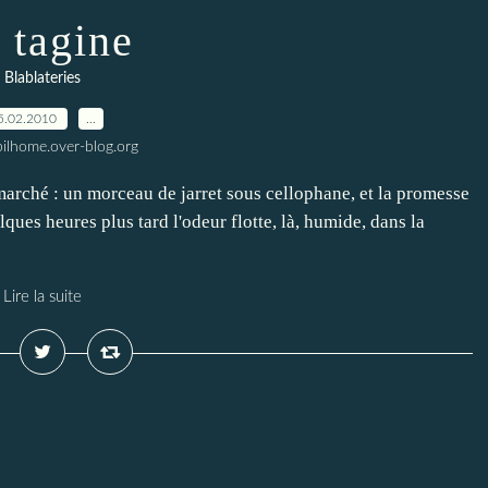
 tagine
Blablateries
5.02.2010
…
ilhome.over-blog.org
rché : un morceau de jarret sous cellophane, et la promesse
lques heures plus tard l'odeur flotte, là, humide, dans la
Lire la suite