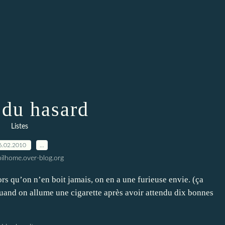
 du hasard
Listes
6.02.2010
…
ilhome.over-blog.org
ors qu’on n’en boit jamais, on en a une furieuse envie. (ça
quand on allume une cigarette après avoir attendu dix bonnes