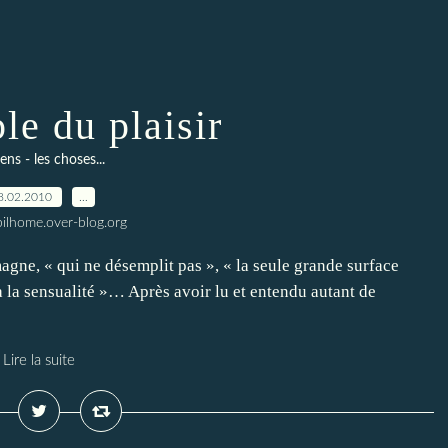
le du plaisir
gens - les choses...
8.02.2010
…
ilhome.over-blog.org
gne, « qui ne désemplit pas », « la seule grande surface
à la sensualité »… Après avoir lu et entendu autant de
Lire la suite