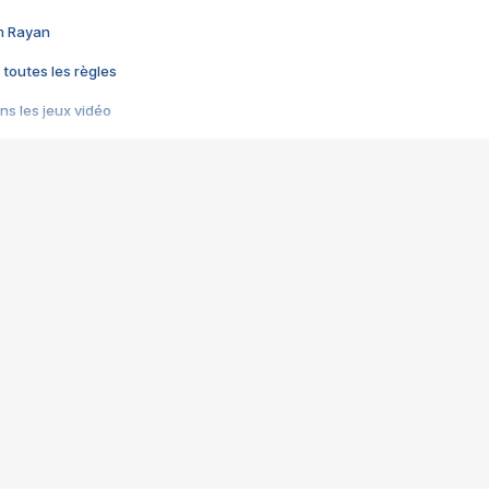
im Rayan
 toutes les règles
s les jeux vidéo
us choquant de Rockstar ? - Le scandale BULLY
e plus moche de Steam
du RÊVE tourne au CAUCHEMAR
pendant 8 heures
it… à tort
umiliés par un jeu vidéo
ire - Final Fantasy 8
ti un empire - Age of Empires
story DOFUS