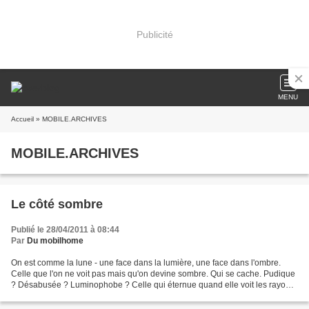
Publicité
MENU
Accueil
» MOBILE.ARCHIVES
MOBILE.ARCHIVES
Le côté sombre
Publié le 28/04/2011 à 08:44
Par
Du mobilhome
On est comme la lune - une face dans la lumière, une face dans l'ombre.
Celle que l'on ne voit pas mais qu'on devine sombre. Qui se cache. Pudique
? Désabusée ? Luminophobe ? Celle qui éternue quand elle voit les rayons
du soleil. Il y en a qui éternuent...