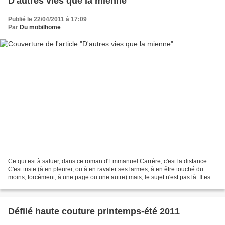
D'autres vies que la mienne
Publié le 22/04/2011 à 17:09
Par
Du mobilhome
Ce qui est à saluer, dans ce roman d'Emmanuel Carrère, c'est la distance.
C'est triste (à en pleurer, ou à en ravaler ses larmes, à en être touché du
moins, forcément, à une page ou une autre) mais, le sujet n'est pas là. Il est
dans la contemporanéité...
Défilé haute couture printemps-été 2011