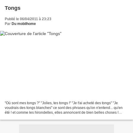
Tongs
Publié le 06/04/2011 à 23:23
Par
Du mobilhome
"Où sont mes tongs ?" "Jolies, tes tongs !" "Je t'ai acheté des tongs" "Je
voudrais des tongs blanches" ce sont des phrases qu'on n'entend... qu'en
été ! et comme les hirondelles, elles annoncent de bien belles choses !
vivent les tongs moi je dis Cette...