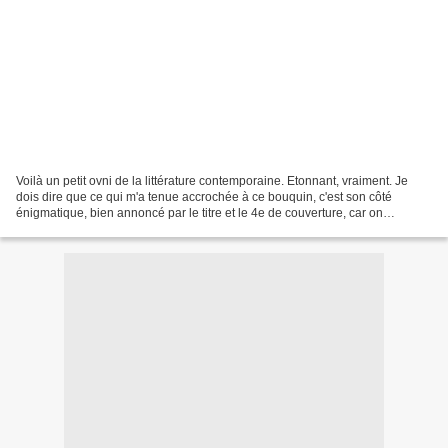
Voilà un petit ovni de la littérature contemporaine. Etonnant, vraiment. Je
dois dire que ce qui m'a tenue accrochée à ce bouquin, c'est son côté
énigmatique, bien annoncé par le titre et le 4e de couverture, car on
cherche, on cherche, avec le narrateur,...