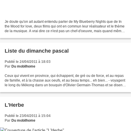
Je doute qu'on ait autant entendu parler de My Blueberry Nights que de In
the Mood for love, deux films qui ont en commun leur réalisateur et le thème
de la musique. A vrai dire ce n'est pas un chef-d'oeuvre, mais quand même
une belle oeuvre. De ce film...
Liste du dimanche pascal
Publié le 24/04/2011 à 18:03
Par
Du mobilhome
Ceux qui vivent en province, qui échappent, de gré ou de force, et au repas
de famille, et à la chasse aux oeufs, et au beau temps... eh bien... - voyagent
le long du Mékong dans un bouquin d'Olivier Germain-Thomas et se disent
que le bouddhisme, ça a...
L'Herbe
Publié le 23/04/2011 à 15:04
Par
Du mobilhome