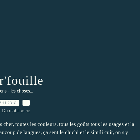
r'fouille
gens - les choses...
8.11.2010
…
r Du mobilhome
pas cher, toutes les couleurs, tous les goûts tous les usages et la
coup de langues, ça sent le chichi et le simili cuir, on s'y