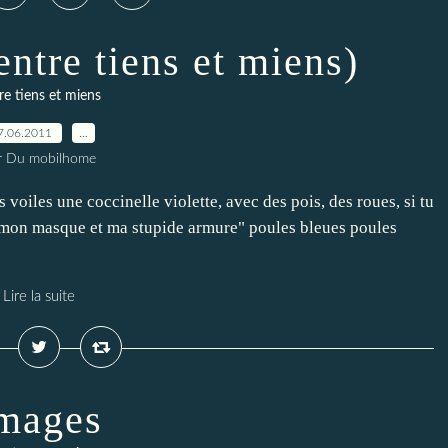
entre tiens et miens)
re tiens et miens
7.06.2011
…
r Du mobilhome
 voiles une coccinelle violette, avec des pois, des roues, si tu
ai mon masque et ma stupide armure" poules bleues poules
Lire la suite
mages