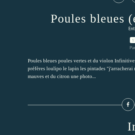
Poules bleues (
Ent
1
Pa
Poules bleues poules vertes et du violon Infinitives
préfères loulipo le lapin les pintades "j'arracher
mauves et du citron une photo...
I