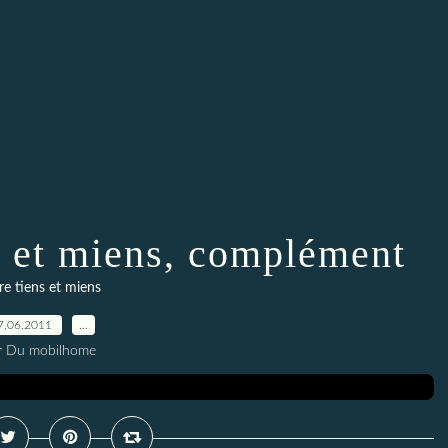
ns et miens, complément
re tiens et miens
7.06.2011
…
r Du mobilhome