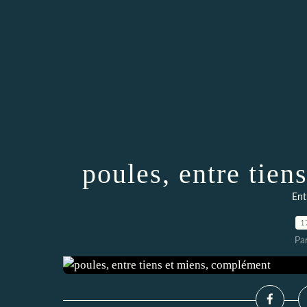
poules, entre tie
Ent
1
Pa