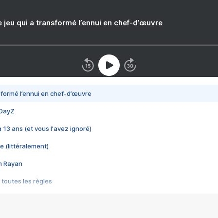
e jeu qui a transformé l’ennui en chef-d’œuvre
nsformé l’ennui en chef-d’œuvre
 DayZ
 a 13 ans (et vous l'avez ignoré)
e (littéralement)
im Rayan
 toutes les règles
s les jeux vidéo
us choquant de Rockstar ? - Le scandale BULLY