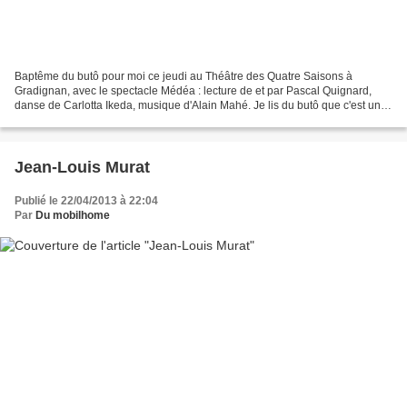
Baptême du butô pour moi ce jeudi au Théâtre des Quatre Saisons à
Gradignan, avec le spectacle Médéa : lecture de et par Pascal Quignard,
danse de Carlotta Ikeda, musique d'Alain Mahé. Je lis du butô que c'est une
"danse fantomatique" et cela m'étonne....
Jean-Louis Murat
Publié le 22/04/2013 à 22:04
Par
Du mobilhome