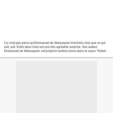
Ce n'est pas parce qu'Emmanuel de Waresquiel m'est très cher que ce qui
suit, suit. Entre deux rives est une très agréable surprise. Son auteur,
Emmanuel de Waresquiel, est jusqu'ici surtout connu dans le rayon "histoire"
des librairies. On lui doit,...