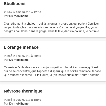
Ebullitions
Publié le 18/07/2013 à 12:30
Par
Du mobilhome
C'est sûrement la chaleur - qui fait monter la pression, qui porte à ébullition -
les particules, les mots les micro-émotions. Ca monte et ça grouille, ça fait
des gros bouillons, dans la gorge, dans la tête, dans la poitrine, le centre de
gravité s'est...
L'orange menace
Publié le 17/07/2013 à 20:50
Par
Du mobilhome
Ca résiste. Voilà des jours et des jours qu'il fait chaud à en crever, qu'il est
dur de se concentrer, que l'appétit a disparu, que la soif l'a remplacé, tenace.
Que tout est exacerbé. - Il fait lourd, là (on insiste sur le mot "lourd", comme
s'il était...
Névrose thermique
Publié le 09/07/2013 à 18:40
Par
Du mobilhome