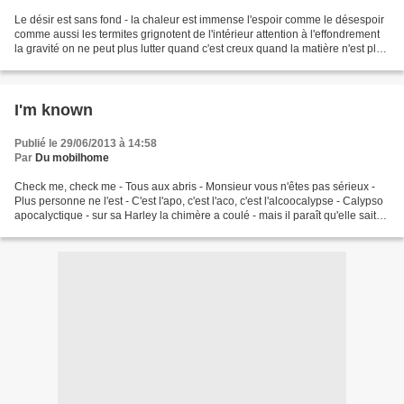
Le désir est sans fond - la chaleur est immense l'espoir comme le désespoir
comme aussi les termites grignotent de l'intérieur attention à l'effondrement
la gravité on ne peut plus lutter quand c'est creux quand la matière n'est plus
que poussière quand...
I'm known
Publié le 29/06/2013 à 14:58
Par
Du mobilhome
Check me, check me - Tous aux abris - Monsieur vous n'êtes pas sérieux -
Plus personne ne l'est - C'est l'apo, c'est l'aco, c'est l'alcoocalypse - Calypso
apocalyctique - sur sa Harley la chimère a coulé - mais il paraît qu'elle sait
nager - et Keziah...