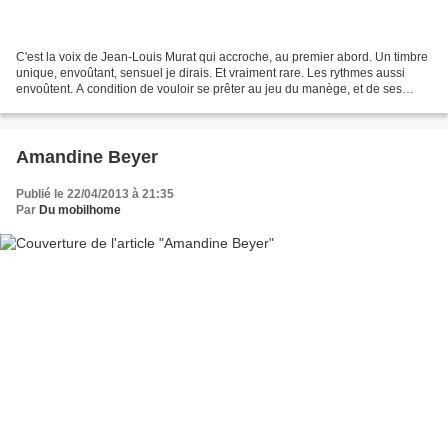
C'est la voix de Jean-Louis Murat qui accroche, au premier abord. Un timbre
unique, envoûtant, sensuel je dirais. Et vraiment rare. Les rythmes aussi
envoûtent. A condition de vouloir se prêter au jeu du manège, et de ses
tours. Il paraît que cela s'appelle...
Amandine Beyer
Publié le 22/04/2013 à 21:35
Par
Du mobilhome