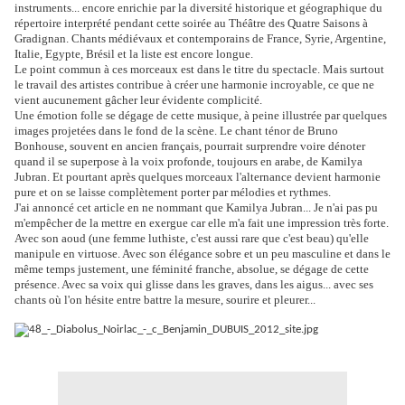
instruments... encore enrichie par la diversité historique et géographique du
répertoire interprété pendant cette soirée au Théâtre des Quatre Saisons à
Gradignan. Chants médiévaux et contemporains de France, Syrie, Argentine,
Italie, Egypte, Brésil et la liste est encore longue.
Le point commun à ces morceaux est dans le titre du spectacle. Mais surtout
le travail des artistes contribue à créer une harmonie incroyable, ce que ne
vient aucunement gâcher leur évidente complicité.
Une émotion folle se dégage de cette musique, à peine illustrée par quelques
images projetées dans le fond de la scène. Le chant ténor de Bruno
Bonhouse, souvent en ancien français, pourrait surprendre voire dénoter
quand il se superpose à la voix profonde, toujours en arabe, de Kamilya
Jubran. Et pourtant après quelques morceaux l'alternance devient harmonie
pure et on se laisse complètement porter par mélodies et rythmes.
J'ai annoncé cet article en ne nommant que Kamilya Jubran... Je n'ai pas pu
m'empêcher de la mettre en exergue car elle m'a fait une impression très forte.
Avec son aoud (une femme luthiste, c'est aussi rare que c'est beau) qu'elle
manipule en virtuose. Avec son élégance sobre et un peu masculine et dans le
même temps justement, une féminité franche, absolue, se dégage de cette
présence. Avec sa voix qui glisse dans les graves, dans les aigus... avec ses
chants où l'on hésite entre battre la mesure, sourire et pleurer...