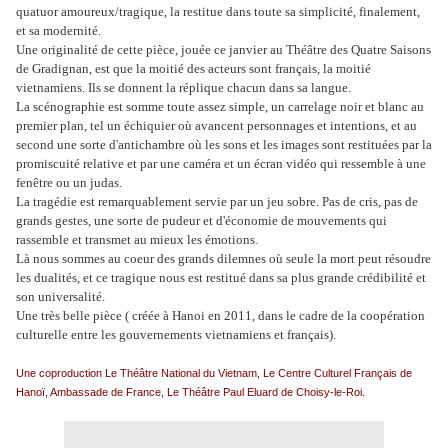
quatuor amoureux/tragique, la restitue dans toute sa simplicité, finalement,
et sa modernité.
Une originalité de cette pièce, jouée ce janvier au Théâtre des Quatre Saisons
de Gradignan, est que la moitié des acteurs sont français, la moitié
vietnamiens. Ils se donnent la réplique chacun dans sa langue.
La scénographie est somme toute assez simple, un carrelage noir et blanc au
premier plan, tel un échiquier où avancent personnages et intentions, et au
second une sorte d'antichambre où les sons et les images sont restituées par la
promiscuité relative et par une caméra et un écran vidéo qui ressemble à une
fenêtre ou un judas.
La tragédie est remarquablement servie par un jeu sobre. Pas de cris, pas de
grands gestes, une sorte de pudeur et d'économie de mouvements qui
rassemble et transmet au mieux les émotions.
Là nous sommes au coeur des grands dilemnes où seule la mort peut résoudre
les dualités, et ce tragique nous est restitué dans sa plus grande crédibilité et
son universalité.
Une très belle pièce ( créée à Hanoi en 2011, dans le cadre de la coopération
culturelle entre les gouvernements vietnamiens et français).
Une coproduction Le Théâtre National du Vietnam, Le Centre Culturel Français de
Hanoï, Ambassade de France, Le Théâtre Paul Eluard de Choisy-le-Roi.